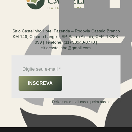
Sítio Castelinho Hotel Fazenda – Rodovia Castelo Branco
KM 146, Cesário Lange – SP, Bairro Aleluia, CEP: 18288-
899 | Telefone: (11) 98940-0770 |
sitiocastelinho@gmail.com
INSCREVA
Deixe seu e-mail caso queira nos contatar!