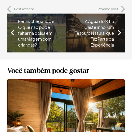
Post anterior
Próximo post
Férias chegando e:
A Água do Sítio
O que não pode
Castelinho: Um
faltar na bolsa em
Tesouro Natural que
uma viagem com
Faz Parte da
crianças?
Experiência
Você também pode gostar