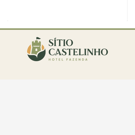
Sítio Castelinho Hotel Fazenda – Rodovia Castelo Branco KM
146, Cesário Lange – SP, Bairro Aleluia, CEP: 18288-899 |
Telefone: (11) 98940-0770 | sitiocastelinho@gmail.com
INSCREVA