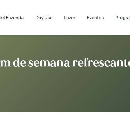
tel Fazenda
Day Use
Lazer
Eventos
Progr
im de semana refrescant